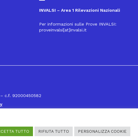
INVALSI – Area 1 Rilevazioni Nazionali
Per informazioni sulle Prove INVALSI:
proveinvalsi[at]invalsi.it
16
 – c.f. 92000450582
cy
CCETTA TUTTO
RIFIUTA TUTTO
PERSONALIZZA COOKIE