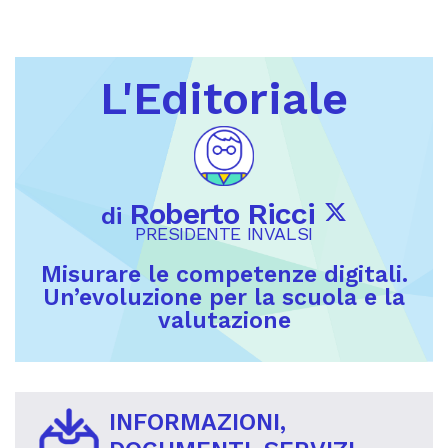
L'Editoriale
Roberto Ricci
di
PRESIDENTE INVALSI
Misurare le competenze digitali.
Un’evoluzione per la scuola e la
valutazione
INFORMAZIONI,