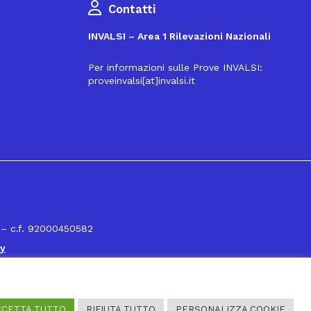
Contatti
INVALSI – Area 1 Rilevazioni Nazionali
Per informazioni sulle Prove INVALSI:
proveinvalsi[at]invalsi.it
16
 – c.f. 92000450582
cy
CCETTA TUTTO
RIFIUTA TUTTO
PERSONALIZZA COOKIE