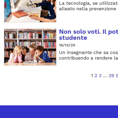
La tecnologia, se utilizz
alleato nella prevenzione 
Non solo voti. Il p
studente
16/12/25
Un insegnante che sa cost
contribuendo a rendere la 
1
2
3
…
39