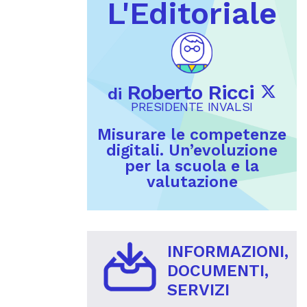
L'Editoriale
Roberto Ricci
di
PRESIDENTE INVALSI
Misurare le competenze
digitali. Un’evoluzione
per la scuola e la
valutazione
INFORMAZIONI,
DOCUMENTI,
SERVIZI