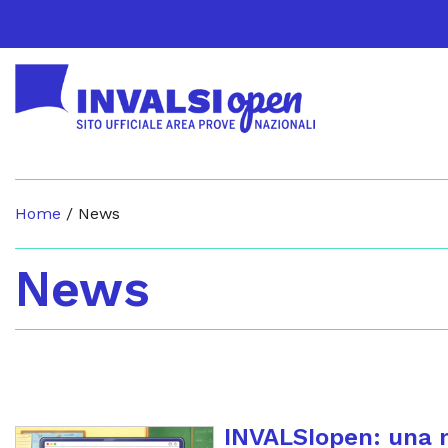
Home
/
News
News
INVALSIopen: una n