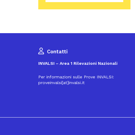
Contatti
INVALSI – Area 1 Rilevazioni Nazionali
Per informazioni sulle Prove INVALSI:
proveinvalsi[at]invalsi.it
16