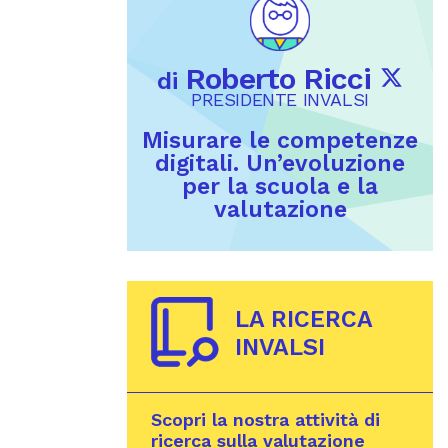
Roberto Ricci
di
PRESIDENTE INVALSI
Misurare le competenze
digitali. Un’evoluzione
per la scuola e la
valutazione
LA RICERCA
INVALSI
Scopri la nostra attività di
ricerca sulla valutazione