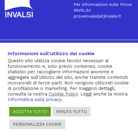
Per informazioni sulle Prove
INVALSI:
proveinvalsi[at]invalsi.it
16
Iscriviti alla Newsletter
Informazioni sull’utilizzo dei cookie
Questo sito utilizza cookie tecnici necessari al
funzionamento e, solo previo consenso, cookie
® INVALSI – Via Ippolito Nievo, 35 – 00153 ROMA – tel. 06
statistici per raccogliere informazioni anonime e
aggregate sull’utilizzo del sito, anche tramite contenuti
941851 – fax 06 94185215 – c.f. 92000450582
incorporati di terze parti. Non vengono utilizzati cookie
Privacy Policy
–
Cookie Policy
–
Note Legali
–
Social Media
di profilazione o marketing. Per maggiori dettagli,
consulta la nostra
Cookie Policy
. Leggi anche la nostra
Policy
Informativa sulla privacy
.
ACCETTA TUTTO
RIFIUTA TUTTO
PERSONALIZZA COOKIE