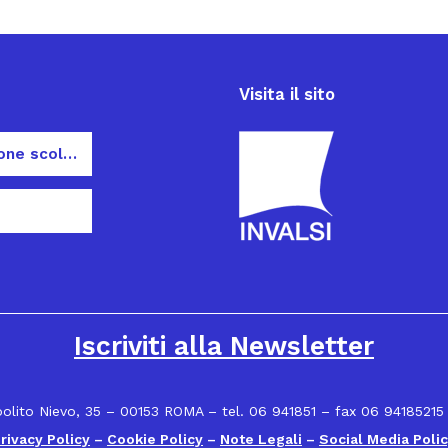
Visita il sito
Dispersione scolastica
Iscriviti alla Newsletter
polito Nievo, 35 – 00153 ROMA – tel. 06 941851 – fax 06 94185215
rivacy Policy
–
Cookie Policy
–
Note Legali
–
Social Media Poli