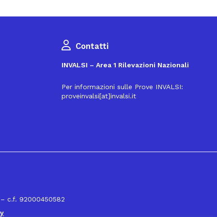
Contatti
INVALSI – Area 1 Rilevazioni Nazionali
Per informazioni sulle Prove INVALSI:
proveinvalsi[at]invalsi.it
16
 – c.f. 92000450582
cy