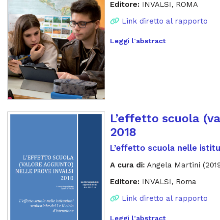
Editore:
INVALSI, ROMA
Link diretto al rapporto
Leggi l'abstract
L’effetto scuola (v
2018
L’effetto scuola nelle istitu
A cura di:
Angela Martini (2019
Editore:
INVALSI, Roma
Link diretto al rapporto
Leggi l'abstract