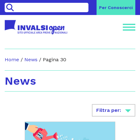
>
Per Conoscerci
Home
/
News
/
Pagina 30
News
Filtra per: