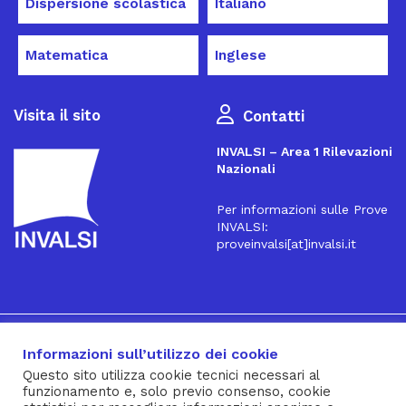
Dispersione scolastica
Italiano
Matematica
Inglese
Visita il sito
Contatti
INVALSI – Area 1 Rilevazioni
Nazionali
Per informazioni sulle Prove
INVALSI:
proveinvalsi[at]invalsi.it
16
Iscriviti alla Newsletter
Informazioni sull’utilizzo dei cookie
Questo sito utilizza cookie tecnici necessari al
funzionamento e, solo previo consenso, cookie
® INVALSI – Via Ippolito Nievo, 35 – 00153 ROMA – tel. 06