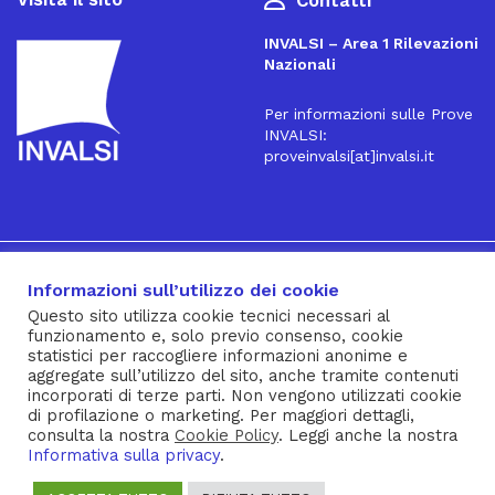
Contatti
INVALSI – Area 1 Rilevazioni
Nazionali
Per informazioni sulle Prove
INVALSI:
proveinvalsi[at]invalsi.it
16
Iscriviti alla Newsletter
Informazioni sull’utilizzo dei cookie
Questo sito utilizza cookie tecnici necessari al
funzionamento e, solo previo consenso, cookie
® INVALSI – Via Ippolito Nievo, 35 – 00153 ROMA – tel. 06
statistici per raccogliere informazioni anonime e
aggregate sull’utilizzo del sito, anche tramite contenuti
941851 – fax 06 94185215 – c.f. 92000450582
incorporati di terze parti. Non vengono utilizzati cookie
Privacy Policy
–
Cookie Policy
–
Note Legali
–
Social Media
di profilazione o marketing. Per maggiori dettagli,
consulta la nostra
Cookie Policy
. Leggi anche la nostra
Policy
Informativa sulla privacy
.