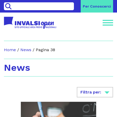
>
Per Conoscerci
Home
/
News
/
Pagina 38
News
Filtra per: