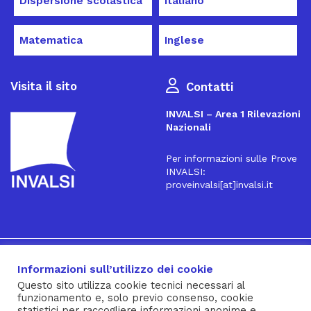
Dispersione scolastica
Italiano
Matematica
Inglese
Visita il sito
Contatti
INVALSI – Area 1 Rilevazioni
Nazionali
Per informazioni sulle Prove
INVALSI:
proveinvalsi[at]invalsi.it
16
Iscriviti alla Newsletter
Informazioni sull’utilizzo dei cookie
Questo sito utilizza cookie tecnici necessari al
funzionamento e, solo previo consenso, cookie
® INVALSI – Via Ippolito Nievo, 35 – 00153 ROMA – tel. 06
statistici per raccogliere informazioni anonime e