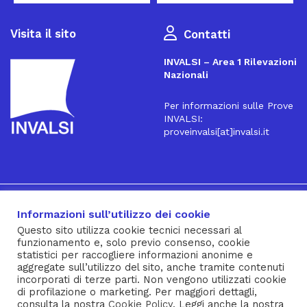
Visita il sito
Contatti
INVALSI – Area 1 Rilevazioni
Nazionali
Per informazioni sulle Prove
INVALSI:
proveinvalsi[at]invalsi.it
16
Iscriviti alla Newsletter
Informazioni sull’utilizzo dei cookie
Questo sito utilizza cookie tecnici necessari al
funzionamento e, solo previo consenso, cookie
® INVALSI – Via Ippolito Nievo, 35 – 00153 ROMA – tel. 06
statistici per raccogliere informazioni anonime e
aggregate sull’utilizzo del sito, anche tramite contenuti
941851 – fax 06 94185215 – c.f. 92000450582
incorporati di terze parti. Non vengono utilizzati cookie
Privacy Policy
–
Cookie Policy
–
Note Legali
–
Social Media
di profilazione o marketing. Per maggiori dettagli,
consulta la nostra
Cookie Policy
. Leggi anche la nostra