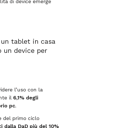
ilità di device emerge
un tablet in casa
o un device per
idere l’uso con la
nte il
6,1% degli
rio pc
.
 del primo ciclo
ti dalla DaD più del 10%