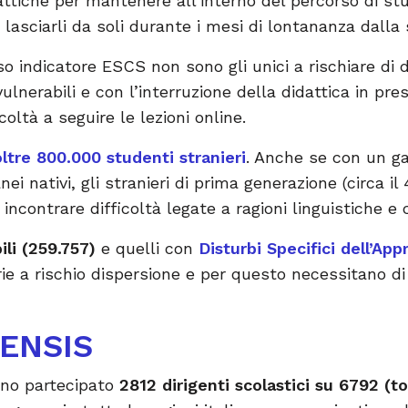
ttiche per mantenere all’interno del percorso di st
 lasciarli da soli durante i mesi di lontananza dalla 
o indicatore ESCS non sono gli unici a rischiare di d
vulnerabili e con l’interruzione della didattica in p
coltà a seguire le lezioni online.
oltre 800.000 studenti stranieri
. Anche se con un ga
nei nativi, gli stranieri di prima generazione (circa i
ncontrare difficoltà legate a ragioni linguistiche e c
ili (259.757)
e quelli con
Disturbi Specifici dell’Ap
ie a rischio dispersione e per questo necessitano di
CENSIS
no partecipato
2812 dirigenti scolastici su 6792 (to