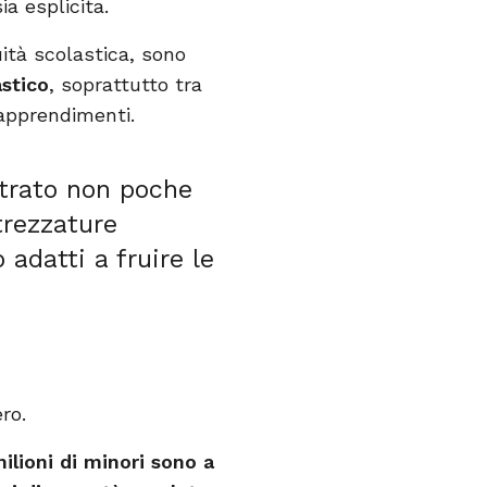
sia esplicita.
uità scolastica, sono
astico
, soprattutto tra
i apprendimenti.
ntrato non poche
ttrezzature
adatti a fruire le
ro.
milioni di minori sono a