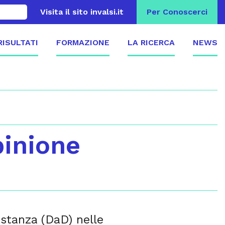
Visita il sito invalsi.it
Per Conoscerci
 RISULTATI
FORMAZIONE
LA RICERCA
NEWS
pinione
distanza (DaD) nelle