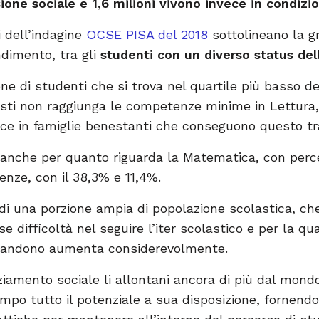
ione sociale e 1,6 milioni vivono invece in condizio
i dell’indagine
OCSE PISA del 2018
sottolineano la gr
ndimento, tra gli
studenti con un diverso status dell
ne di studenti che si trova nel quartile più basso de
sti non raggiunga le competenze minime in Lettura, 
ece in famiglie benestanti che conseguono questo tr
no anche per quanto riguarda la Matematica, con perc
enze, con il 38,3% e 11,4%.
i una porzione ampia di popolazione scolastica, che 
e difficoltà nel seguire l’iter scolastico e per la qu
abbandono aumenta considerevolmente.
nziamento sociale li allontani ancora di più dal mond
po tutto il potenziale a sua disposizione, fornendo 