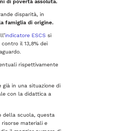
ni di povertà assoluta.
ande disparità, in
a famiglia di origine.
ll’
indicatore ESCS
si
contro il 13,8% dei
aguardo.
entuali rispettivamente
già in una situazione di
ale con la didattica a
o della scuola, questa
risorse materiali e