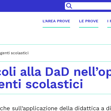
>
L’AREA PROVE
LE PROVE
I
igenti scolastici
coli alla DaD nell’o
enti scolastici
rche sull’applicazione della didattica a 