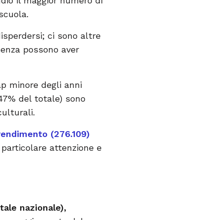
udio il maggior numero di
scuola.
isperdersi; ci sono altre
resenza possono aver
p minore degli anni
l 47% del totale) sono
ulturali.
prendimento (276.109)
 particolare attenzione e
tale nazionale),