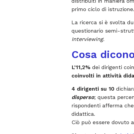
distribuiti in maniera om
primo ciclo di istruzione
La ricerca si è svolta du
questionario semi-stru
Interviewing
.
Cosa dicono 
L’11,2%
dei dirigenti coi
coinvolti in attività did
4 dirigenti su 10
dichiar
disperso
; questa percen
rispondenti afferma che 
didattica.
Ciò può essere dovuto a 