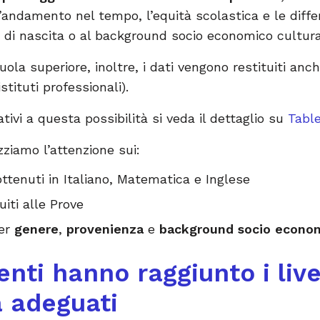
l’andamento nel tempo, l’equità scolastica e le differ
e di nascita o al background socio economico cultur
uola superiore, inoltre, i dati vengono restituiti anc
 istituti professionali).
tivi a questa possibilità si veda il dettaglio su
Tabl
zziamo l’attenzione sui:
ttenuti in Italiano, Matematica e Inglese
iti alle Prove
per
genere
,
provenienza
e
background socio econom
nti hanno raggiunto i livel
 adeguati