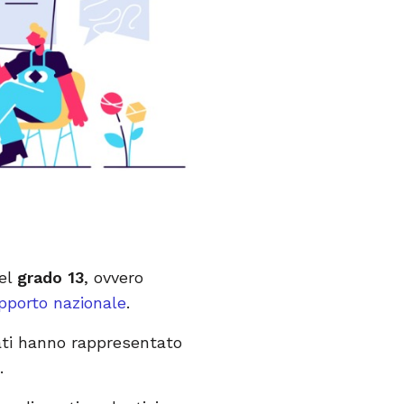
del
grado 13
, ovvero
pporto nazionale
.
dati hanno rappresentato
.