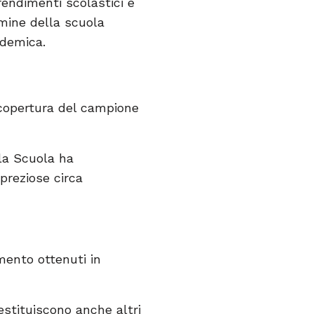
endimenti scolastici e
ermine della scuola
ndemica.
copertura del campione
la Scuola ha
 preziose circa
mento ottenuti in
stituiscono anche altri