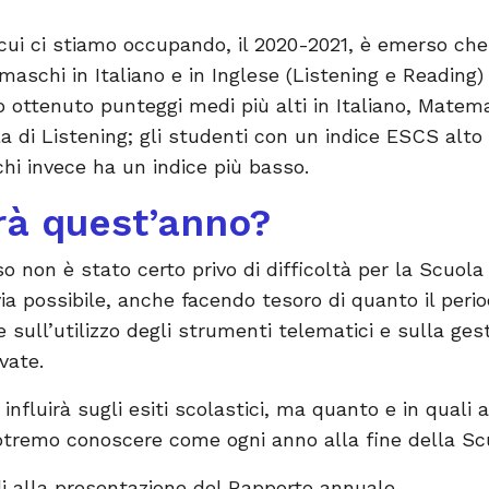
 cui ci stiamo occupando, il 2020-2021, è emerso ch
maschi in Italiano e in Inglese (Listening e Reading
o ottenuto punteggi medi più alti in Italiano, Matema
a di Listening; gli studenti con un indice ESCS alt
 chi invece ha un indice più basso.
rà quest’anno?
so non è stato certo privo di difficoltà per la Scuol
ia possibile, anche facendo tesoro di quanto il perio
sull’utilizzo degli strumenti telematici e sulla ges
vate.
nfluirà sugli esiti scolastici, ma quanto e in quali
potremo conoscere come ogni anno alla fine della Sc
 alla presentazione del Rapporto annuale.