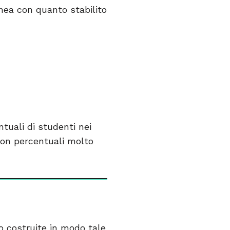
linea con quanto stabilito
uali di studenti nei
 con percentuali molto
o costruite in modo tale