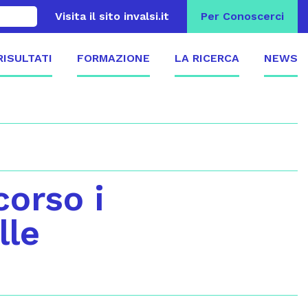
Visita il sito invalsi.it
Per Conoscerci
 RISULTATI
FORMAZIONE
LA RICERCA
NEWS
corso i
lle