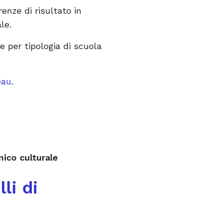
enze di risultato in
ale.
he per tipologia di scuola
eau
.
ico culturale
li di