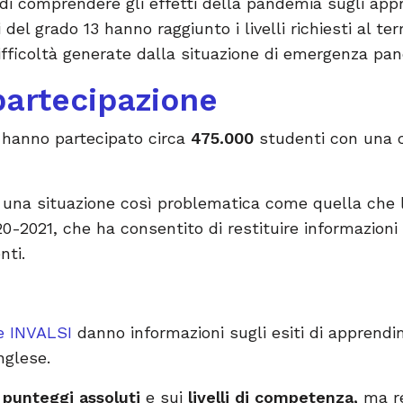
di comprendere gli effetti della pandemia sugli appr
 del grado 13 hanno raggiunto i livelli richiesti al t
ifficoltà generate dalla situazione di emergenza pa
 partecipazione
 hanno partecipato circa
475.000
studenti con una 
in una situazione così problematica come quella che 
20-2021, che ha consentito di restituire informazioni
nti.
e INVALSI
danno informazioni sugli esiti di apprendi
Inglese.
i
punteggi assoluti
e sui
livelli di competenza,
ma re