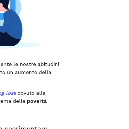
ente le nostre abitudini
sato un aumento della
ng loss
dovuto alla
 tema della
povertà
e sperimentare,