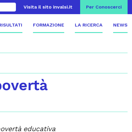
Visita il sito invalsi.it
Per Conoscerci
 RISULTATI
FORMAZIONE
LA RICERCA
NEWS
povertà
povertà educativa