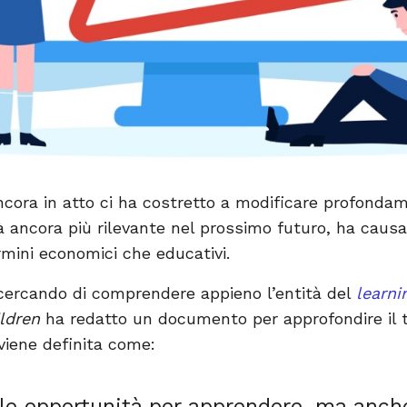
cora in atto ci ha costretto a modificare profondam
rà ancora più rilevante nel prossimo futuro, ha cau
ermini economici che educativi.
cercando di comprendere appieno l’entità del
learni
ldren
ha redatto un documento per approfondire il
 viene definita come:
lle opportunità per apprendere, ma anch