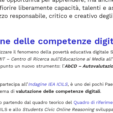
fiorire liberamente capacità, talenti e a
izzo responsabile, critico e creativo deg
one delle competenze digit
zzare il fenomeno della povertà educativa digitale S
T – Centro di Ricerca sull’Educazione ai Media all’
 punto un nuovo strumento: l’
AbCD – Autovalutazio
 partecipa all’
Indagine IEA ICILS
, è uno dei pochi Pa
tema di
valutazione delle competenze digitali
.
o partendo dal quadro teorico del
Quadro di riferim
ICILS e allo
Students Civic Online Reasoning
sviluppa