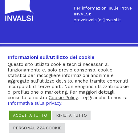
Per informazioni sulle Prove
INVALSI:
proveinvalsi[at]invalsi.it
16
Iscriviti alla Newsletter
Informazioni sull’utilizzo dei cookie
Questo sito utilizza cookie tecnici necessari al
funzionamento e, solo previo consenso, cookie
® INVALSI – Via Ippolito Nievo, 35 – 00153 ROMA – tel. 06
statistici per raccogliere informazioni anonime e
aggregate sull’utilizzo del sito, anche tramite contenuti
941851 – fax 06 94185215 – c.f. 92000450582
incorporati di terze parti. Non vengono utilizzati cookie
Privacy Policy
–
Cookie Policy
–
Note Legali
–
Social Media
di profilazione o marketing. Per maggiori dettagli,
consulta la nostra
Cookie Policy
. Leggi anche la nostra
Policy
Informativa sulla privacy
.
ACCETTA TUTTO
RIFIUTA TUTTO
PERSONALIZZA COOKIE