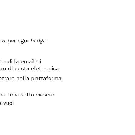
.it
per ogni
badge
ttendi la email di
zzo
di posta elettronica
ntrare nella piattaforma
e trovi sotto ciascun
e vuoi.