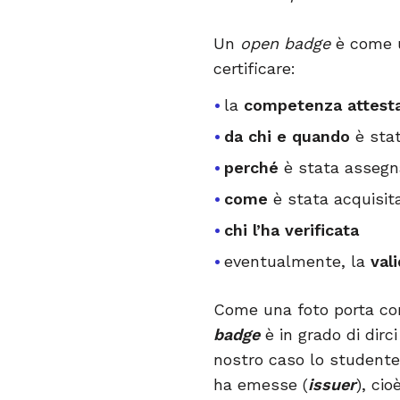
Un
open badge
è come
certificare:
la
competenza attest
da chi e quando
è stat
perché
è stata assegn
come
è stata acquisita
chi l’ha verificata
eventualmente, la
val
Come una foto porta con 
badge
è in grado di dir
nostro caso lo studente
ha emesse (
issuer
), cio