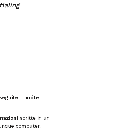
tialing
.
seguite tramite
rmazioni
scritte in un
unque computer.