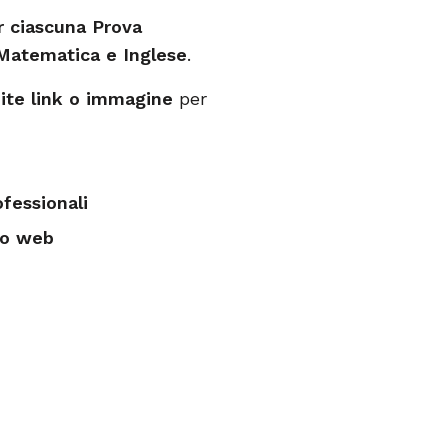
 ciascuna Prova
 Matematica e Inglese
.
ite link o immagine
per
ofessionali
to web