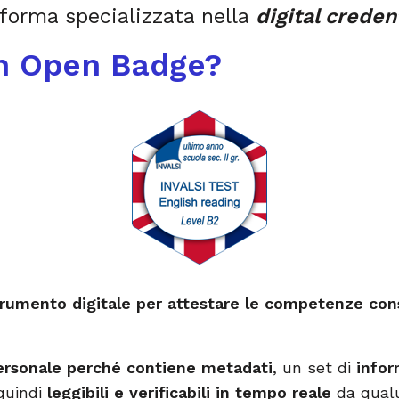
aforma specializzata nella
digital creden
un Open Badge?
trumento digitale per attestare le competenze con
ersonale
perché
contiene metadati
, un set di
info
quindi
leggibili e verificabili
in tempo reale
da qual