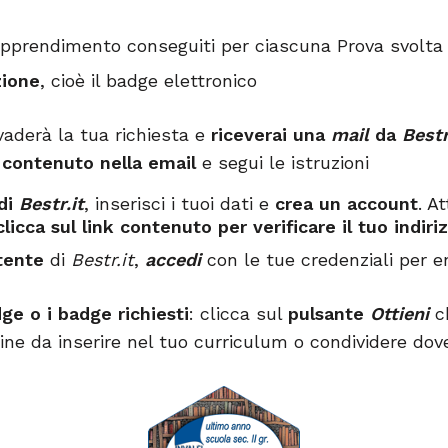
di apprendimento conseguiti per ciascuna Prova svolta
zione
, cioè il badge elettronico
aderà la tua richiesta e
riceverai una
mail
da
Bestr
k contenuto nella email
e segui le istruzioni
 di
Bestr.it
, inserisci i tuoi dati e
crea un account
. A
clicca sul link contenuto per verificare il tuo indiri
tente
di
Bestr.it
,
accedi
con le tue credenziali per e
ge o i badge richiesti
: clicca sul
pulsante
Ottieni
ch
ne da inserire nel tuo curriculum o condividere dov