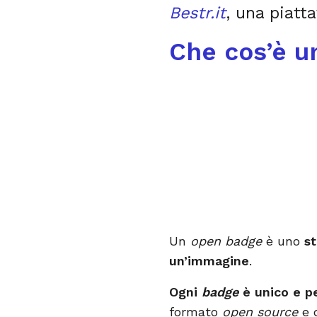
Bestr.it
, una piatt
Che cos’è 
Un
open badge
è uno
s
un’immagine
.
Ogni
badge
è unico e p
formato
open source
e 