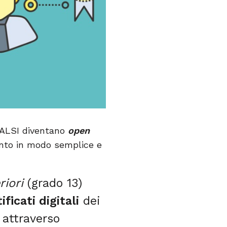
NVALSI diventano
open
iunto in modo semplice e
riori
(grado 13)
ificati digitali
dei
 attraverso