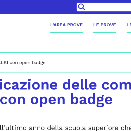
>
L’AREA PROVE
LE PROVE
I
VALSI con open badge
ficazione delle co
 con open badge
ell’ultimo anno della scuola superiore c