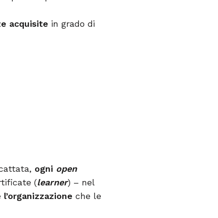
e acquisite
in grado di
scattata,
ogni
open
tificate (
learner
) – nel
e
l’organizzazione
che le