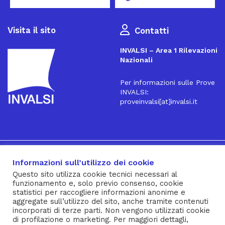
Visita il sito
Contatti
INVALSI – Area 1 Rilevazioni
Nazionali
Per informazioni sulle Prove
INVALSI:
proveinvalsi[at]invalsi.it
16
Iscriviti alla Newsletter
Informazioni sull’utilizzo dei cookie
Questo sito utilizza cookie tecnici necessari al
funzionamento e, solo previo consenso, cookie
® INVALSI – Via Ippolito Nievo, 35 – 00153 ROMA – tel. 06
statistici per raccogliere informazioni anonime e
aggregate sull’utilizzo del sito, anche tramite contenuti
941851 – fax 06 94185215 – c.f. 92000450582
incorporati di terze parti. Non vengono utilizzati cookie
Privacy Policy
–
Cookie Policy
–
Note Legali
–
Social Media
di profilazione o marketing. Per maggiori dettagli,