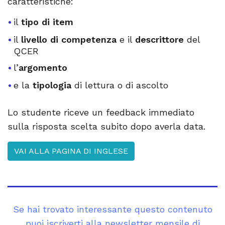
caratteristiche:
il
tipo di item
il
livello di competenza
e il
descrittore
del
QCER
l’
argomento
e la
tipologia
di lettura o di ascolto
Lo studente riceve un feedback immediato
sulla risposta scelta subito dopo averla data.
VAI ALLA PAGINA DI INGLESE
Se hai trovato interessante questo contenuto
puoi iscriverti alla newsletter mensile di