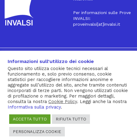
Per informazioni sulle Prove
INVALSI:
proveinvalsi[at]invalsi.it
16
Iscriviti alla Newsletter
Informazioni sull’utilizzo dei cookie
Questo sito utilizza cookie tecnici necessari al
funzionamento e, solo previo consenso, cookie
® INVALSI – Via Ippolito Nievo, 35 – 00153 ROMA – tel. 06
statistici per raccogliere informazioni anonime e
aggregate sull’utilizzo del sito, anche tramite contenuti
941851 – fax 06 94185215 – c.f. 92000450582
incorporati di terze parti. Non vengono utilizzati cookie
Privacy Policy
–
Cookie Policy
–
Note Legali
–
Social Media
di profilazione o marketing. Per maggiori dettagli,
consulta la nostra
Cookie Policy
. Leggi anche la nostra
Policy
Informativa sulla privacy
.
ACCETTA TUTTO
RIFIUTA TUTTO
PERSONALIZZA COOKIE