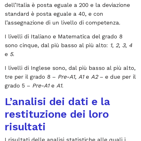
dell’Italia è posta eguale a 200 e la deviazione
standard è posta eguale a 40, e con
l’assegnazione di un livello di competenza.
I livelli di Italiano e Matematica del grado 8
sono cinque, dal più basso al più alto:
1
,
2
,
3
,
4
e
5
.
I livelli di Inglese sono, dal più basso al più alto,
tre per il grado 8 –
Pre-A1
,
A1
e
A2
– e due per il
grado 5 –
Pre-A1
e
A1
.
L’analisi dei dati e la
restituzione dei loro
risultati
I risultati delle analisi statistiche alle quali i