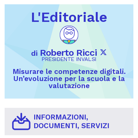
L'Editoriale
Roberto Ricci
di
PRESIDENTE INVALSI
Misurare le competenze digitali.
Un’evoluzione per la scuola e la
valutazione
INFORMAZIONI,
DOCUMENTI, SERVIZI