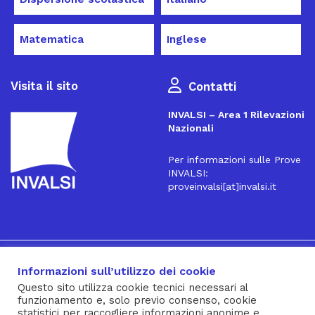
Matematica
Inglese
Visita il sito
Contatti
INVALSI – Area 1 Rilevazioni
Nazionali
Per informazioni sulle Prove
INVALSI:
proveinvalsi[at]invalsi.it
16
Iscriviti alla Newsletter
Informazioni sull’utilizzo dei cookie
Questo sito utilizza cookie tecnici necessari al
funzionamento e, solo previo consenso, cookie
® INVALSI – Via Ippolito Nievo, 35 – 00153 ROMA – tel. 06
statistici per raccogliere informazioni anonime e