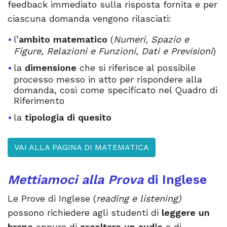
feedback immediato sulla risposta fornita e per
ciascuna domanda vengono rilasciati:
l’
ambito matematico
(
Numeri, Spazio e
Figure, Relazioni e Funzioni, Dati e Previsioni
)
la
dimensione
che si riferisce al possibile
processo messo in atto per rispondere alla
domanda, così come specificato nel Quadro di
Riferimento
la
tipologia di quesito
VAI ALLA PAGINA DI MATEMATICA
Mettiamoci alla Prova
di
Inglese
Le Prove di Inglese (
reading e listening)
possono richiedere agli studenti di
leggere un
brano
oppure di
ascoltare un audio
e di