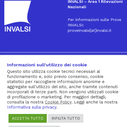
INVALSI – Area 1 Rilevazioni
Nazionali
Per informazioni sulle Prove
INVALSI:
proveinvalsi[at]invalsi.it
16
Iscriviti alla Newsletter
Informazioni sull’utilizzo dei cookie
Questo sito utilizza cookie tecnici necessari al
funzionamento e, solo previo consenso, cookie
® INVALSI – Via Ippolito Nievo, 35 – 00153 ROMA – tel. 06
statistici per raccogliere informazioni anonime e
aggregate sull’utilizzo del sito, anche tramite contenuti
941851 – fax 06 94185215 – c.f. 92000450582
incorporati di terze parti. Non vengono utilizzati cookie
Privacy Policy
–
Cookie Policy
–
Note Legali
–
Social Media
di profilazione o marketing. Per maggiori dettagli,
consulta la nostra
Cookie Policy
. Leggi anche la nostra
Policy
Informativa sulla privacy
.
ACCETTA TUTTO
RIFIUTA TUTTO