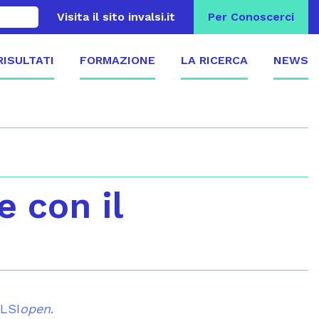
Visita il sito invalsi.it
Per Conoscerci
 RISULTATI
FORMAZIONE
LA RICERCA
NEWS
e con il
ALSI
open
.