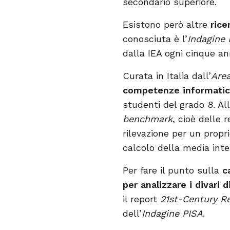
secondario superiore.
Esistono però altre
rice
conosciuta è l’
Indagine 
dalla IEA ogni cinque an
Curata in Italia dall’
Area
competenze informatich
studenti del grado 8. Al
benchmark
, cioè delle 
rilevazione per un propr
calcolo della media inte
Per fare il punto sulla
c
per analizzare i divari di
il report
21st-Century Re
dell’
Indagine PISA
.