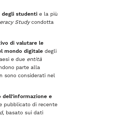
 degli studenti
e la più
teracy Study
condotta
tivo di valutare le
l mondo digitale
degli
Paesi e due
entità
endono parte alla
on sono considerati nel
 dell’informazione e
e pubblicato di recente
ld
, basato sui dati