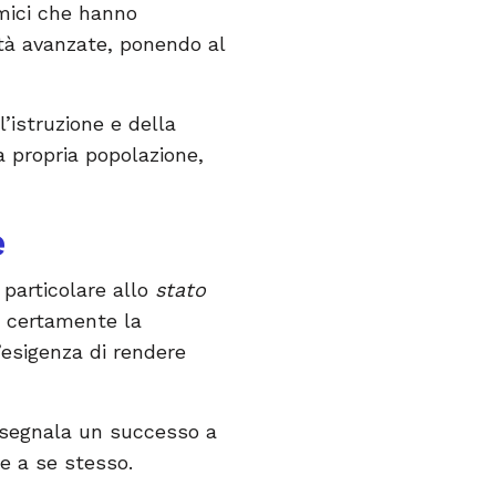
mici che hanno
età avanzate, ponendo al
l’istruzione e della
a propria popolazione,
e
 particolare allo
stato
è certamente la
l’esigenza di rendere
 segnala un successo a
e a se stesso.