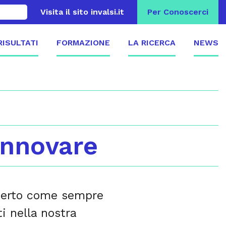
Visita il sito invalsi.it
Per Conoscerci
 RISULTATI
FORMAZIONE
LA RICERCA
NEWS
 innovare
fferto come sempre
i nella nostra