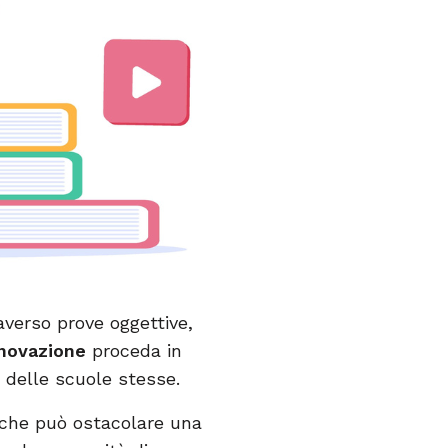
averso prove oggettive,
nnovazione
proceda in
o delle scuole stesse.
e che può ostacolare una