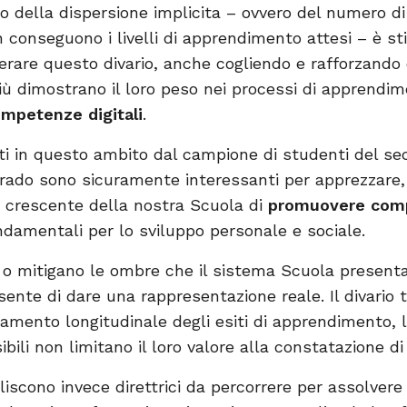
 della dispersione implicita – ovvero del numero di a
 conseguono i livelli di apprendimento attesi – è s
erare questo divario, anche cogliendo e rafforzand
ù dimostrano il loro peso nei processi di apprendime
mpetenze digitali
.
ortati in questo ambito dal campione di studenti del 
rado sono sicuramente interessanti per apprezzare,
tà crescente della nostra Scuola di
promuovere com
ondamentali per lo sviluppo personale e sociale.
o mitigano le ombre che il sistema Scuola presenta 
nsente di dare una rappresentazione reale. Il divario t
’andamento longitudinale degli esiti di apprendimento,
bili non limitano il loro valore alla constatazione d
iliscono invece direttrici da percorrere per assolver